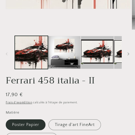
Ouvrir
le
média
1
dans
O
une
le
fenêtre
m
modale
2
d
u
f
m
Ferrari 458 italia - II
Prix
17,90 €
habituel
Frais d'expédition
calculés à l'étape de paiement.
Matière
Poster Papier
Tirage d'art FineArt