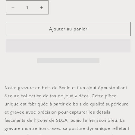
Réduire
Augmenter
la
la
quantité
quantité
de
de
Ajouter au panier
Sonic
Sonic
le
le
hérisson
hérisson
-
-
Sega
Sega
-
-
Gravure
Gravure
en
en
bois
bois
Notre gravure en bois de Sonic est un ajout époustouflant
à toute collection de fan de jeux vidéos. Cette pièce
unique est fabriquée à partir de bois de qualité supérieure
et gravée avec précision pour capturer les détails
fascinants de l'icône de SEGA, Sonic le hérisson bleu. La
gravure montre Sonic avec sa posture dynamique reflétant