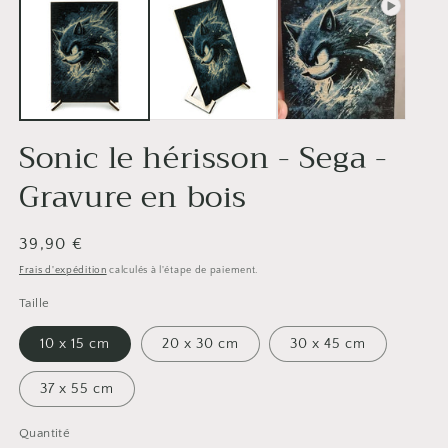
Sonic le hérisson - Sega -
Gravure en bois
Prix
39,90 €
habituel
Frais d'expédition
calculés à l'étape de paiement.
Taille
10 x 15 cm
20 x 30 cm
30 x 45 cm
37 x 55 cm
Quantité